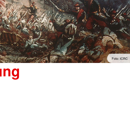
Foto: ICRC
ung