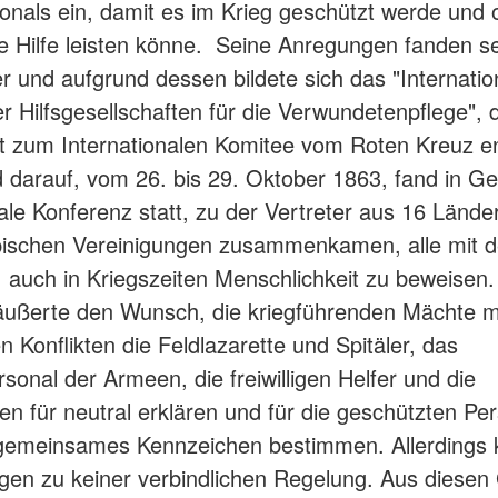
onals ein, damit es im Krieg geschützt werde und
e Hilfe leisten könne. Seine Anregungen fanden se
r und aufgrund dessen bildete sich das "Internatio
r Hilfsgesellschaften für die Verwundetenpflege", 
it zum Internationalen Komitee vom Roten Kreuz en
 darauf, vom 26. bis 29. Oktober 1863, fand in Ge
nale Konferenz statt, zu der Vertreter aus 16 Lände
opischen Vereinigungen zusammenkamen, alle mit 
auch in Kriegszeiten Menschlichkeit zu beweisen.
äußerte den Wunsch, die kriegführenden Mächte m
n Konflikten die Feldlazarette und Spitäler, das
rsonal der Armeen, die freiwilligen Helfer und die
n für neutral erklären und für die geschützten Pe
 gemeinsames Kennzeichen bestimmen. Allerdings 
gen zu keiner verbindlichen Regelung. Aus diese