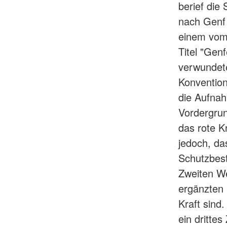
berief die
nach Genf 
einem vom 
Titel "Gen
verwundet
Konvention
die Aufnah
Vordergrun
das rote K
jedoch, da
Schutzbes
Zweiten We
ergänzten
Kraft sind
ein drittes