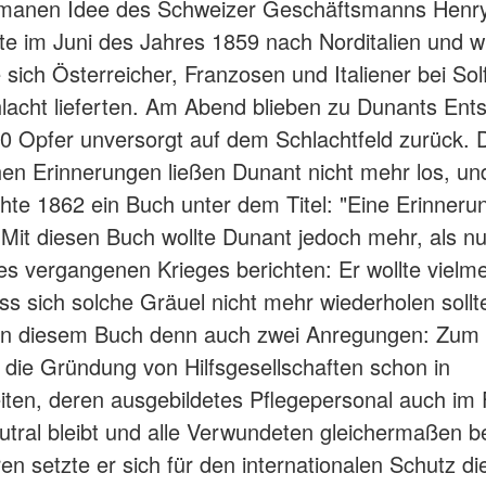
umanen Idee des Schweizer Geschäftsmanns Henr
ste im Juni des Jahres 1859 nach Norditalien und 
 sich Österreicher, Franzosen und Italiener bei Sol
hlacht lieferten. Am Abend blieben zu Dunants Ent
0 Opfer unversorgt auf dem Schlachtfeld zurück. 
hen Erinnerungen ließen Dunant nicht mehr los, un
ichte 1862 ein Buch unter dem Titel: "Eine Erinneru
. Mit diesen Buch wollte Dunant jedoch mehr, als nu
es vergangenen Krieges berichten: Er wollte vielm
ss sich solche Gräuel nicht mehr wiederholen sollt
 in diesem Buch denn auch zwei Anregungen: Zum
r die Gründung von Hilfsgesellschaften schon in
iten, deren ausgebildetes Pflegepersonal auch im F
utral bleibt und alle Verwundeten gleichermaßen be
n setzte er sich für den internationalen Schutz di