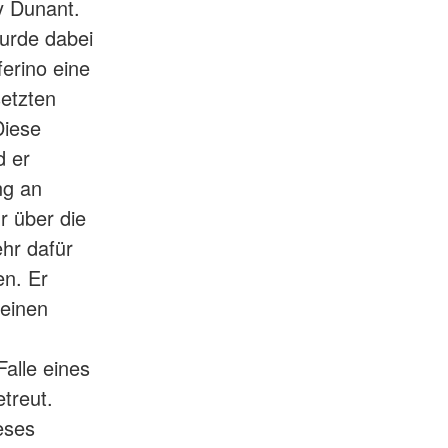
y Dunant.
wurde dabei
ferino eine
setzten
Diese
d er
ng an
r über die
ehr dafür
en. Er
 einen
alle eines
treut.
eses