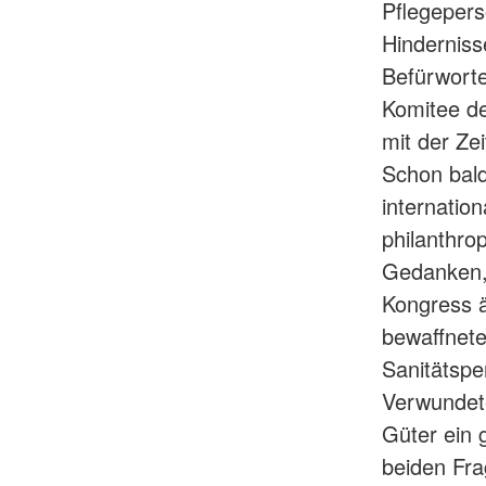
Pflegepers
Hinderniss
Befürworte
Komitee de
mit der Ze
Schon bald
internatio
philanthr
Gedanken, 
Kongress 
bewaffnete
Sanitätspe
Verwundete
Güter ein
beiden Fra