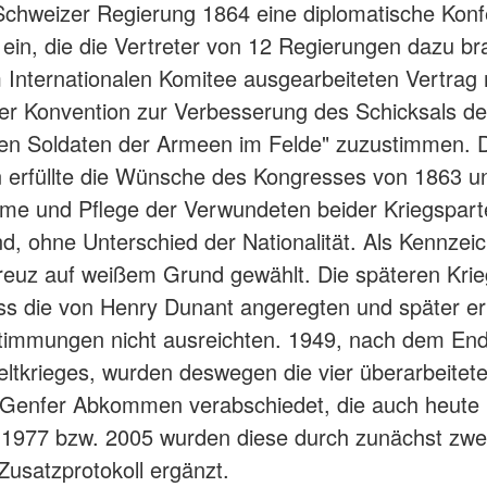
 Schweizer Regierung 1864 eine diplomatische Kon
ein, die die Vertreter von 12 Regierungen dazu br
Internationalen Komitee ausgearbeiteten Vertrag
fer Konvention zur Verbesserung des Schicksals de
en Soldaten der Armeen im Felde" zuzustimmen. 
 erfüllte die Wünsche des Kongresses von 1863 un
me und Pflege der Verwundeten beider Kriegspart
d, ohne Unterschied der Nationalität. Als Kennzei
reuz auf weißem Grund gewählt. Die späteren Krie
ss die von Henry Dunant angeregten und später er
timmungen nicht ausreichten. 1949, nach dem En
ltkrieges, wurden deswegen die vier überarbeitet
 Genfer Abkommen verabschiedet, die auch heute 
. 1977 bzw. 2005 wurden diese durch zunächst zwe
 Zusatzprotokoll ergänzt.