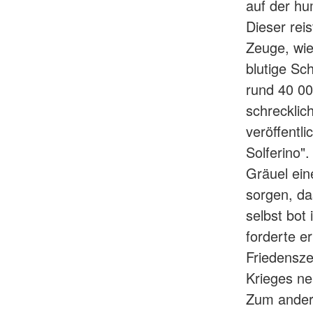
auf der h
Dieser rei
Zeuge, wie
blutige Sc
rund 40 00
schrecklic
veröffentl
Solferino"
Gräuel ein
sorgen, da
selbst bot
forderte e
Friedensze
Krieges ne
Zum andere