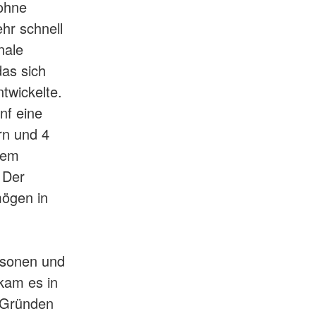
 ohne
hr schnell
nale
das sich
twickelte.
nf eine
rn und 4
dem
 Der
ögen in
rsonen und
kam es in
n Gründen