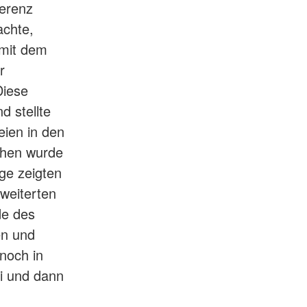
ferenz
achte,
 mit dem
r
Diese
d stellte
eien in den
chen wurde
ge zeigten
weiterten
de des
en und
noch in
i und dann